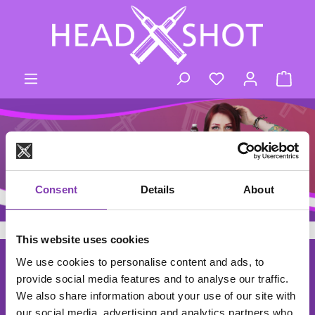
Zum Hauptinhalt springen
Du hast 0 Produk
Ware
Consent
Details
About
This website uses cookies
footer.general.newsletter
We use cookies to personalise content and ads, to
Deine E-Mail Adresse eingeben
DER HEADSHOT NEWSLETTER
provide social media features and to analyse our traffic.
Abonniere den kostenlosen Newsletter und verpasse keine
We also share information about your use of our site with
Neuigkeiten oder Aktionen mehr.
our social media, advertising and analytics partners who