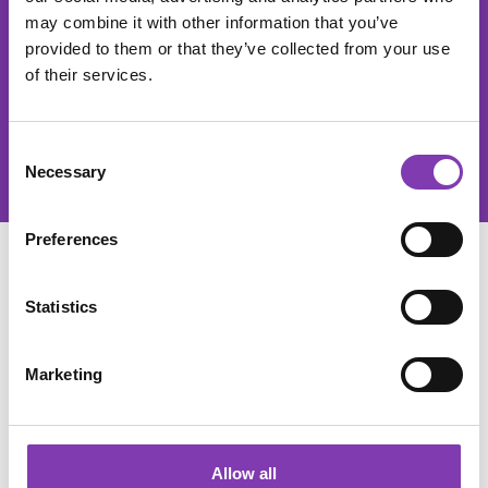
Der He
may combine it with other information that you’ve
provided to them or that they’ve collected from your use
of their services.
Diese Seite ist durch reCAPTCHA geschützt und es gelten die
Datenschutzrichtlinie
und
Nutzungsbedingungen
.
Datenschutz
Consent
Ich habe die
Datenschutzbestimmungen
zur Kenntnis genommen und
Necessary
die
AGB
gelesen und bin mit ihnen einverstanden.
Selection
Preferences
SERVICE
Statistics
SHOP SERVICE
Marketing
INFORMATIONEN
Allow all
SOCIAL MEDIA