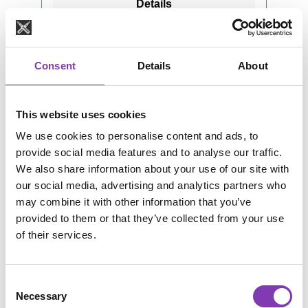
Details
Vorgehensweise: Blondiere dein Haar. Je
Haarsträhne einen Test durchzuführen,
heller, desto besser. Warte 48 Stunden
bevor du die Farbe auf das gesamte Haar
und zwei Haarwäschen. Feuchte die
aufträgst.
Haare an und lasse sie ca. 10 Minuten im
Consent
Details
About
Handtuch trocknen. Schütze die
umliegende Haut mit Babyöl, Vaseline
oder Creme. Achtung: Tönung kann Haut
This website uses cookies
und Textilien verfärben. Die Haare
We use cookies to personalise content and ads, to
Strähne für Strähne satt bestreichen.
provide social media features and to analyse our traffic.
Benutze Einmalhandschuhe und einen
We also share information about your use of our site with
Haarfärbepinsel, beides gibt es in der
our social media, advertising and analytics partners who
Drogerie. 30 Minuten oder länger
may combine it with other information that you’ve
einwirken lassen. Wärme verbessert das
provided to them or that they’ve collected from your use
Ergebnis. Benutze vor dem Färben keine
Durchschnittliche Bewertung von 4.39 von 5 Sternen
of their services.
Pflegeprodukte wie z.B. silikonhaltige
Headshot Captain Carrot
Shampoos, sonst wird möglicherweise
die Farbe schlechter angenommen. Du
Consent
kannst die Farben einer Marke auch
Necessary
Selection
mischen. Haartönungen sind nicht für