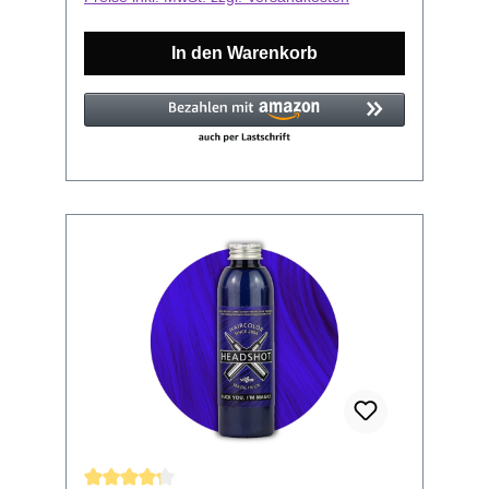
Farbreste aus unseren Headshot
Haarfarben Flaschen bekommt und
In den Warenkorb
selbstverständlich kannst du ihn immer
wieder verwenden. Außerdem ist er
super einfach zu reinigen. Unser
Pumpspender kommt ohne Flasche zu
dir, so dass du ihn universal für alle
Headshot Haarfarben Flaschen von 150
ml einsetzen kannst. Hach ja, die kleinen
Pumpspender werden so schnell groß
*schnief*. Also sei gut zu ihm!