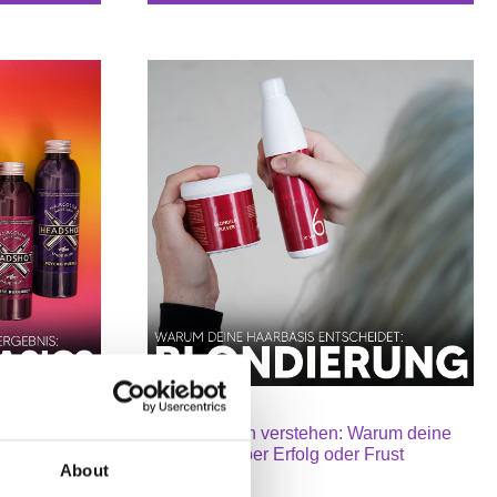
02.02.26
ehler
🧠 Blondieren verstehen: Warum deine
Haarbasis über Erfolg oder Frust
About
entscheidet