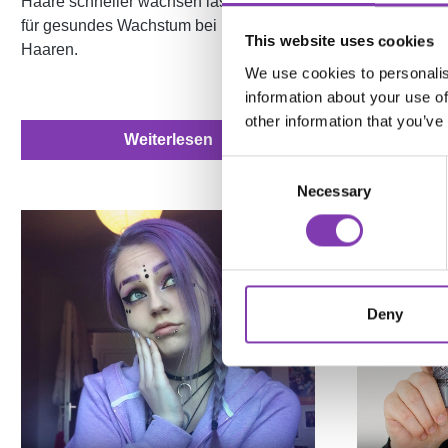
Haare schneller wachsen lassen? Tipps
Fettige & tr
für gesundes Wachstum bei bunten
This website uses cookies
So bringst du
Haaren.
Gleichgewich
We use cookies to personalis
information about your use of
other information that you’ve
Weiterlesen
Consent
Necessary
Selection
Deny