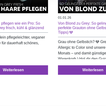
01.01.26
pflegen wie ein Pro: So
Von Blond zu Grey: So geling
rey frisch, kühl & glänzend
perfekte Grauton ohne Gelbs
Tipps) 🩶
ein pflegeleichter, veganer
Grau ohne Gelbstich? 🩶 Gre
 für dauerhaft schönes,
Allergic to Color sind unser
Monats – und damit günstiger
Warenkorb.) Hol dir den Guid
perfektes, kühles Grey. ✨
Weiterlesen
Weiterlesen