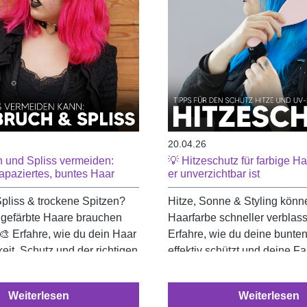
20.04.26
 und Spliss vermeiden:
💡 Hitzeschutz für farbige 
rapaziertes, buntes Haar
er unverzichtbar ist
pliss & trockene Spitzen?
Hitze, Sonne & Styling könn
 gefärbte Haare brauchen
Haarfarbe schneller verblas
 🎨 Erfahre, wie du dein Haar
Erfahre, wie du deine bunte
eit, Schutz und der richtigen
effektiv schützt und deine F
kst – für gesunde Längen
strahlend hältst 🌈✨
de Farben 💚
Weiterlesen
Weiterlesen