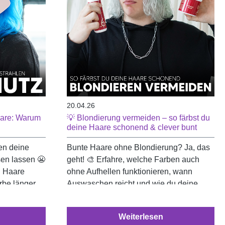
20.04.26
Haare: Warum
💡 Blondierung vermeiden – so färbst du
deine Haare schonend & clever bunt
en deine
Bunte Haare ohne Blondierung? Ja, das
sen lassen 😬
geht! 🎨 Erfahre, welche Farben auch
n Haare
ohne Aufhellen funktionieren, wann
arbe länger
Auswaschen reicht und wie du deine
Haare schonend auf deinen nächsten
Farblook vorbereitest 💚
Weiterlesen