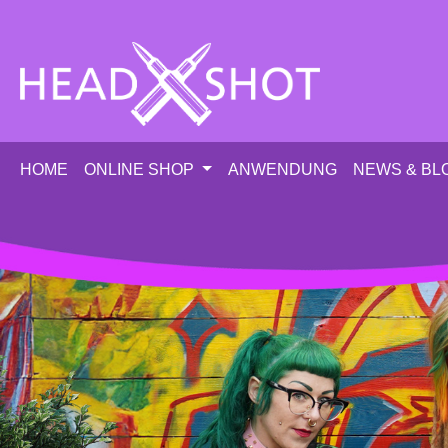
m Hauptinhalt springen
Zur Suche springen
Zur Hauptnavigation springen
HOME
ONLINE SHOP
ANWENDUNG
NEWS & BL