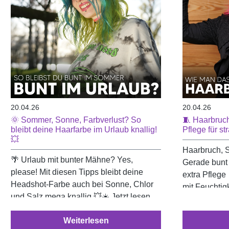
20.04.26
20.04.26
🌞 Sommer, Sonne, Farbverlust? So
🧵 Haarbruch
bleibt deine Haarfarbe im Urlaub knallig!
Pflege für st
💥
Haarbruch, S
🌴 Urlaub mit bunter Mähne? Yes,
Gerade bunt
please! Mit diesen Tipps bleibt deine
extra Pflege
Headshot-Farbe auch bei Sonne, Chlor
mit Feuchtigk
und Salz mega knallig 💥☀️ Jetzt lesen
Routine stär
und den Sommer farbenfroh genießen! 🌈
und strahlen
Weiterlesen
👇