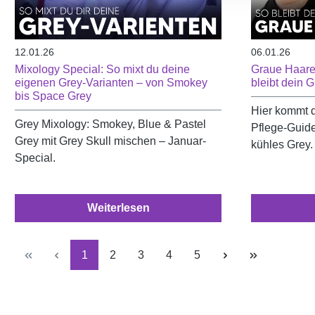
12.01.26
06.01.26
Mixology Special: So mixt du deine
Graue Haare 
eigenen Grey-Varianten – von Smokey
bleibt dein G
bis Space Grey
Hier kommt d
Grey Mixology: Smokey, Blue & Pastel
Pflege-Guide
Grey mit Grey Skull mischen – Januar-
kühles Grey.
Special.
Weiterlesen
Seite
Seite
Seite
Seite
Seite
1
2
3
4
5