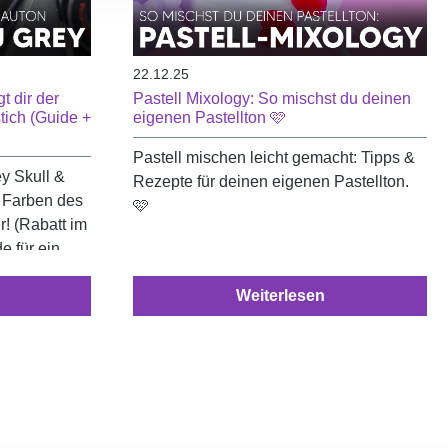
22.12.25
t dir der
Pastell Mixology: So mischst du deinen
tich (Guide +
eigenen Pastellton 🩷
Pastell mischen leicht gemacht: Tipps &
y Skull &
Rezepte für deinen eigenen Pastellton.
e Farben des
🩷
! (Rabatt im
e für ein
Weiterlesen