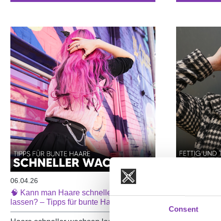
06.04.26
25.03.26
🧠 Kann man Haare schneller wachsen
🧴 Fettige u
lassen? – Tipps für bunte Haare
gleichzeitig?
Consent
Balance