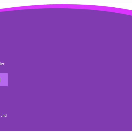
der
Der Headshot Haarfarbe Newsletter
d
 und