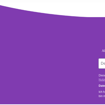
foo
Dein
Ab
Dies
Nutz
Date
Ich 
bin 