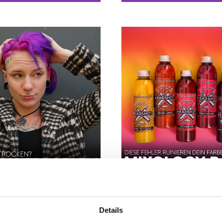
09.02.26
nd trockene Kopfhaut
🎨 Mixology Basics: Diese F
 So bringst du sie wieder in
ruinieren dein Farbergebnis
Details