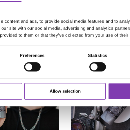
Warum Mixology manchmal s
ockene Kopfhaut gleichzeitig?
und wie du es besser machs
 sie wieder ins
t.
e content and ads, to provide social media features and to analy
 our site with our social media, advertising and analytics partn
 provided to them or that they’ve collected from your use of their
Weiterlesen
Weiterlesen
Preferences
Statistics
Allow selection