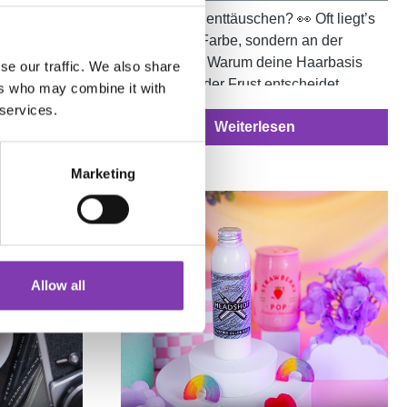
chiefgeht –
Bunte Haare enttäuschen? 👀 Oft liegt’s
t 🎨🧠
nicht an der Farbe, sondern an der
Blondierung! Warum deine Haarbasis
se our traffic. We also share
über Erfolg oder Frust entscheidet,
ers who may combine it with
erklären wir dir im neuen Blogartikel 🧠✨
 services.
Weiterlesen
🌈
Marketing
Allow all