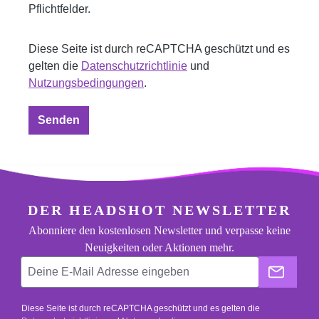
Pflichtfelder.
Diese Seite ist durch reCAPTCHA geschützt und es
gelten die
Datenschutzrichtlinie
und
Nutzungsbedingungen
.
Senden
footer.general.newsletter
Deine E-Mail Adresse eingeben
DER HEADSHOT NEWSLETTER
Abonniere den kostenlosen Newsletter und verpasse keine
Neuigkeiten oder Aktionen mehr.
Der He
Diese Seite ist durch reCAPTCHA geschützt und es gelten die