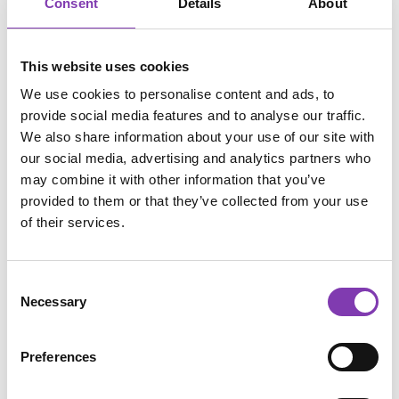
Consent
Details
About
werden.
Rücksendekosten
This website uses cookies
We use cookies to personalise content and ads, to
Es fallen keine Rücksendegebühren an. Nach
provide social media features and to analyse our traffic.
Erhalt und Prüfung der Rücksendung erfolgt die
We also share information about your use of our site with
Rückerstattung innerhalb von 30 Tagen auf das
our social media, advertising and analytics partners who
ursprüngliche Zahlungsmittel.
may combine it with other information that you’ve
provided to them or that they’ve collected from your use
of their services.
Rückgabeformular
Consent
Betreff
*
Necessary
Selection
Preferences
Artikelnummer
Artikelname
Bild