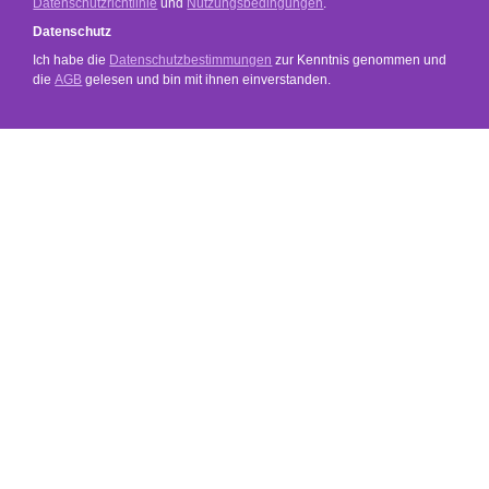
Datenschutzrichtlinie
und
Nutzungsbedingungen
.
Datenschutz
Ich habe die
Datenschutzbestimmungen
zur Kenntnis genommen und
die
AGB
gelesen und bin mit ihnen einverstanden.
SERVICE
SHOP SERVICE
INFORMATIONEN
SOCIAL MEDIA
ZAHLUNGS- UND VERSANDARTEN