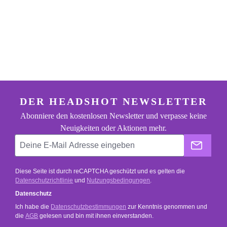
footer.general.newsletter
Deine E-Mail Adresse eingeben
DER HEADSHOT NEWSLETTER
Abonniere den kostenlosen Newsletter und verpasse keine
Neuigkeiten oder Aktionen mehr.
Der He
Diese Seite ist durch reCAPTCHA geschützt und es gelten die
Datenschutzrichtlinie
und
Nutzungsbedingungen
.
Datenschutz
Ich habe die
Datenschutzbestimmungen
zur Kenntnis genommen und
die
AGB
gelesen und bin mit ihnen einverstanden.