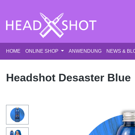
m Hauptinhalt springen
Zur Suche springen
Zur Hauptnavigation springen
HOME
ONLINE SHOP
ANWENDUNG
NEWS & BL
Headshot Desaster Blue
Bildergalerie überspringen