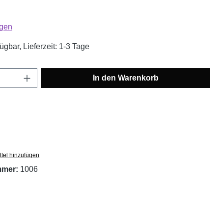
liche Bewertung von 4.61 von 5 Sternen
gen
ügbar, Lieferzeit: 1-3 Tage
Anzahl: Gib den gewünschten Wert ein oder
In den Warenkorb
tel hinzufügen
mmer:
1006