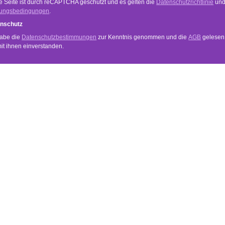
e Seite ist durch reCAPTCHA geschützt und es gelten die
Datenschutzrichtlinie
un
ungsbedingungen
.
nschutz
habe die
Datenschutzbestimmungen
zur Kenntnis genommen und die
AGB
gelesen
mit ihnen einverstanden.
VICE
INFORMATIONEN
Anwendung
und Zahlungsbedingungen
Händler Login
Newsletter
echt
Über Uns
Datenschutz
Impressum
mehr