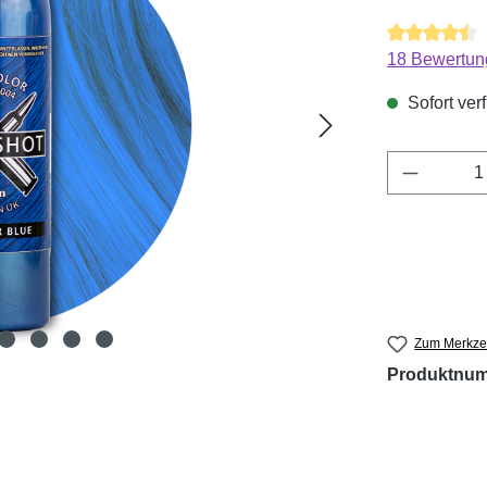
Durchschnitt
18 Bewertun
Sofort verf
Produkt 
Zum Merkzet
Produktnu