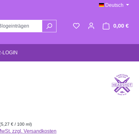
Deutsch
0,00 €
Ware
-LOGIN
eis:
(5,27 € / 100 ml)
 MwSt. zzgl. Versandkosten