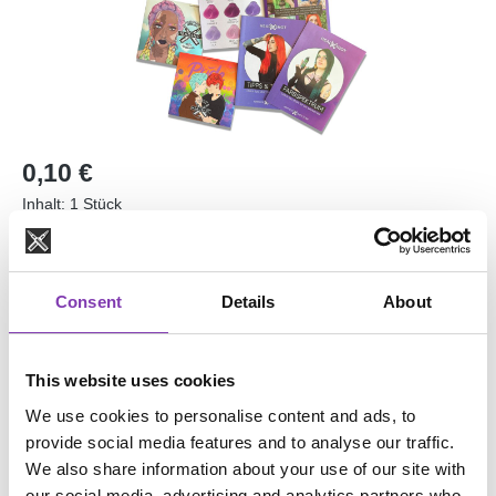
Regulärer Preis:
0,10 €
Inhalt:
1 Stück
Preise inkl. MwSt. zzgl. Versandkosten
Sofort verfügbar, Lieferzeit: 1-3 Tage
Consent
Details
About
Dieses Produkt kann nicht erworben werden.
This website uses cookies
We use cookies to personalise content and ads, to
Zum Merkzettel hinzufügen
provide social media features and to analyse our traffic.
Produktnummer:
1045
We also share information about your use of our site with
our social media, advertising and analytics partners who