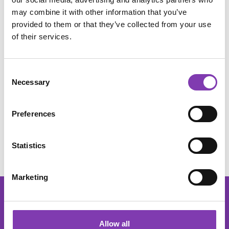
may combine it with other information that you’ve
Beschreibung
provided to them or that they’ve collected from your use
of their services.
Dieser Artikel wird gratis in deinen Warenkorb gelegt.
Enthalten ist eine Anleitung zum färben, eine Farbkarte
mit allen ver…
Mehr
Consent
Anwendung
Necessary
Selection
Inhaltsstoffe
Preferences
Bewertungen
Statistics
Marketing
footer.general.newsletter
Deine E-Mail Adresse eingeben
DER HEADSHOT NEWSLETTER
Abonniere den kostenlosen Newsletter und verpasse keine
Allow all
Neuigkeiten oder Aktionen mehr.