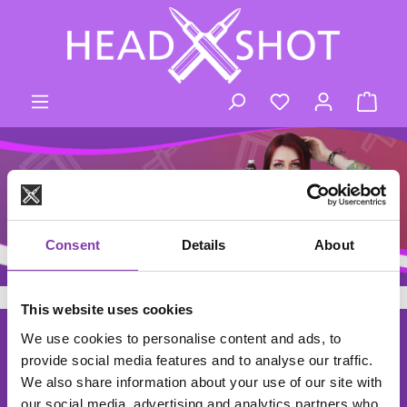
Zum Hauptinhalt springen
Du hast 0 Produk
Ware
Consent
Details
About
This website uses cookies
footer.general.newsletter
We use cookies to personalise content and ads, to
Deine E-Mail Adresse eingeben
DER HEADSHOT NEWSLETTER
provide social media features and to analyse our traffic.
Abonniere den kostenlosen Newsletter und verpasse keine
We also share information about your use of our site with
Neuigkeiten oder Aktionen mehr.
our social media, advertising and analytics partners who