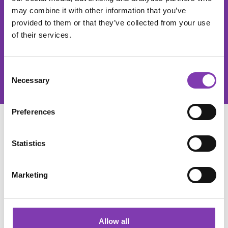
Der He
may combine it with other information that you’ve
provided to them or that they’ve collected from your use
of their services.
Diese Seite ist durch reCAPTCHA geschützt und es gelten die
Datenschutzrichtlinie
und
Nutzungsbedingungen
.
Datenschutz
Consent
Ich habe die
Datenschutzbestimmungen
zur Kenntnis genommen und
Necessary
die
AGB
gelesen und bin mit ihnen einverstanden.
Selection
Preferences
SERVICE
Statistics
SHOP SERVICE
Marketing
INFORMATIONEN
Allow all
SOCIAL MEDIA