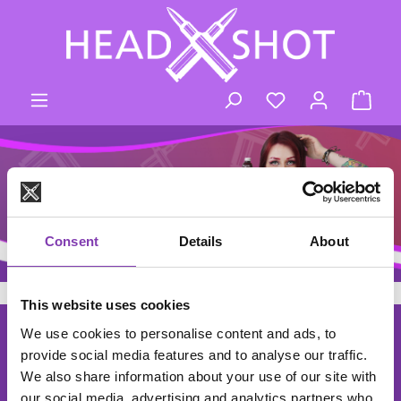
Zum Hauptinhalt springen
Du hast 0 Produk
Ware
Consent
Details
About
This website uses cookies
footer.general.newsletter
We use cookies to personalise content and ads, to
Deine E-Mail Adresse eingeben
DER HEADSHOT NEWSLETTER
provide social media features and to analyse our traffic.
Abonniere den kostenlosen Newsletter und verpasse keine
We also share information about your use of our site with
Neuigkeiten oder Aktionen mehr.
our social media, advertising and analytics partners who