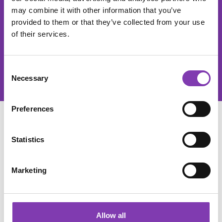
Der He
may combine it with other information that you’ve
provided to them or that they’ve collected from your use
of their services.
Diese Seite ist durch reCAPTCHA geschützt und es gelten die
Datenschutzrichtlinie
und
Nutzungsbedingungen
.
Datenschutz
Consent
Ich habe die
Datenschutzbestimmungen
zur Kenntnis genommen und
Necessary
die
AGB
gelesen und bin mit ihnen einverstanden.
Selection
Preferences
SERVICE
Statistics
SHOP SERVICE
Marketing
INFORMATIONEN
Allow all
SOCIAL MEDIA