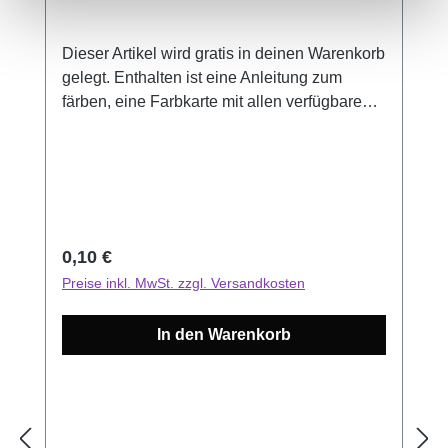
Dieser Artikel wird gratis in deinen Warenkorb
gelegt. Enthalten ist eine Anleitung zum
färben, eine Farbkarte mit allen verfügbaren
Headshot Farben und diverse Goodies wie
Aufkleber oder Postkarten. Wenn du diese
Artikel nicht haben möchtest oder schon hast,
kannst du den Artikel einfach aus deinem
Warenkorb entfernen.
Regulärer Preis:
0,10 €
Preise inkl. MwSt. zzgl. Versandkosten
In den Warenkorb