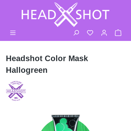
Zum Hauptinhalt springen
Ware
Headshot Color Mask
Hallogreen
Bildergalerie überspringen