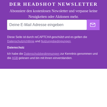
footer.general.newsletter
Deine E-Mail Adresse eingeben
DER HEADSHOT NEWSLETTER
Abonniere den kostenlosen Newsletter und verpasse keine
Neuigkeiten oder Aktionen mehr.
Der He
Diese Seite ist durch reCAPTCHA geschützt und es gelten die
Datenschutzrichtlinie
und
Nutzungsbedingungen
.
Datenschutz
Ich habe die
Datenschutzbestimmungen
zur Kenntnis genommen und
die
AGB
gelesen und bin mit ihnen einverstanden.
SERVICE
SHOP SERVICE