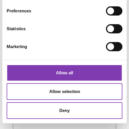
Preferences
Produktgalerie überspringen
Accessory Items
Statistics
Marketing
Allow all
Allow selection
Deny
Anleitung & Goodies