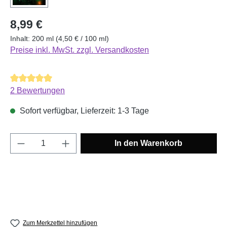
Regulärer Preis:
8,99 €
Inhalt:
200 ml
(4,50 € / 100 ml)
Preise inkl. MwSt. zzgl. Versandkosten
Durchschnittliche Bewertung von 5 von 5 Sternen
2 Bewertungen
Sofort verfügbar, Lieferzeit: 1-3 Tage
Produkt Anzahl: Gib den gewünschten Wert e
In den Warenkorb
Zum Merkzettel hinzufügen