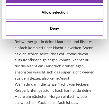
Conditioner angewendet. Nach der
Haarwäsche das Reiswasser in die Haare
Allow selection
einmassieren und nach einer Einwirkzeit
von
2-3 Minuten wieder gründlich ausspülen
.
Deny
Leave-In-Kur
: Auch diese Kur ist super
einfach. Vor dem Schlafen massierst du dein
Reiswasser gut in deine Haare ein und lässt es
einfach komplett über Nacht einwirken. Wenn
es dich stören sollte, dass evtl etwas davon
aufs Kopfkissen gelangen könnte, kannst du
für die Nacht ein Handtuch drüber legen,
ansonsten wäscht sich das super leicht wieder
aus dem Bezug, also keine Angst.
Wenn du dann die ganze Nacht von leckeren
Reisgerichten geträumt hast, kannst du deine
Haare am nächsten Morgen einfach wieder
auswaschen. Zack, so einfach ist das.