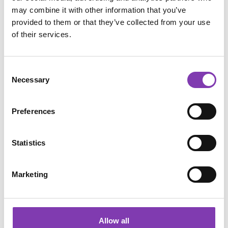
bist du gestärkt und fit. Sehr gut, also weiter:
may combine it with other information that you’ve
Für die Haarkur brauchst du eine
provided to them or that they’ve collected from your use
saubere
Sprühflasche
und füllst diese mit
of their services.
deinem Reiswasser. Nun dein trockenes Haar
überall mit dem Reiswasser gut einsprühen.
Danach in das Haar einmassieren und nicht die
Consent
Spitzen vergessen. Lasse das ganze
15-20
Necessary
Selection
Minuten
einwirken und spüle es dann
mit
lauwarmen
Wasser gut aus.
Preferences
Haarspülung
: Hierfür das Reiswasser in ein
geeignetes
Gefäß
abfüllen, wie zum Beispiel
Statistics
eine leere, saubere Shampooflasche. Die
Haarspülung eignet sich perfekt für alle, die
Marketing
keinen Bock auf Weichmacher und Silikone
haben, hier ist das Reiswasser eine nachhaltige
Alternative und
ersetzt den Conditioner
. Und
es wird auch genau wie ein normaler
Allow all