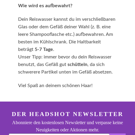
Wie wird es aufbewahrt?
Dein Reiswasser kannst du im verschließbaren
Glas oder dem Gefäß deiner Wahl (z. B. eine
leere Shampooflasche etc.) aufbewahren. Am
besten im Kühlschrank. Die Haltbarkeit
beträgt
5-7 Tage
.
Unser Tipp: immer bevor du dein Reiswasser
benutzt, das Gefäß gut
schütteln
, da sich
schwerere Partikel unten im Gefäß absetzen.
Viel Spaß an deinem schönen Haar!
footer.general.newsletter
Deine E-Mail Adresse eingeben
DER HEADSHOT NEWSLETTER
Abonniere den kostenlosen Newsletter und verpasse keine
Neuigkeiten oder Aktionen mehr.