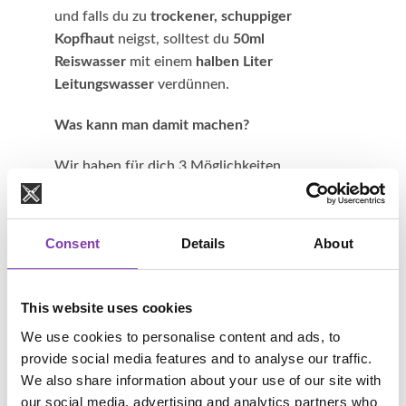
und falls du zu
trockener, schuppiger
Kopfhaut
neigst, solltest du
50ml
Reiswasser
mit einem
halben Liter
Leitungswasser
verdünnen.
Was kann man damit machen?
Wir haben für dich 3 Möglichkeiten
recherchiert.
Eine Haarkur, eine Spülung und eine Leave-In-
Kur.
Consent
Details
About
Ok, auf geht’s!
Haarkur
: Wenn du deinen Reis schön weich
This website uses cookies
gekocht hast, gieße das Reiswasser in ein
We use cookies to personalise content and ads, to
verschließbares
Glasgefäß
(obacht, nicht die
provide social media features and to analyse our traffic.
Fingerchen verbrühen!).
We also share information about your use of our site with
Nachdem du dein Reisgericht gegessen hast,
our social media, advertising and analytics partners who