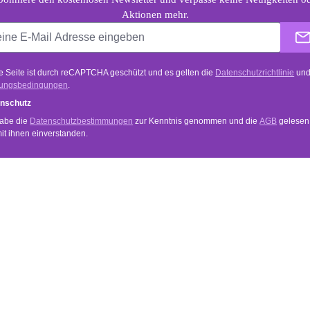
Aktionen mehr.
e Seite ist durch reCAPTCHA geschützt und es gelten die
Datenschutzrichtlinie
un
ungsbedingungen
.
nschutz
habe die
Datenschutzbestimmungen
zur Kenntnis genommen und die
AGB
gelesen
mit ihnen einverstanden.
VICE
INFORMATIONEN
Anwendung
und Zahlungsbedingungen
Händler Login
Newsletter
echt
Über Uns