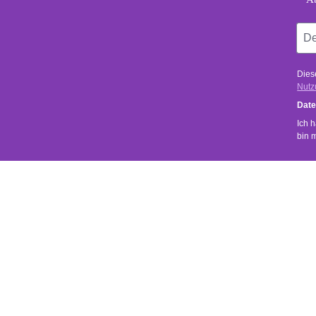
Dies
Nutz
Date
Ich 
bin 
SERVICE
SHOP SER
Uns ist wichtig, dass du zufrieden bist.
Kontakt
Versand- 
Bei Fragen zu unseren Produkten oder zu
deiner Bestellung sende uns einfach eine
Rückgabe
Mail über das
Kontaktformular
.
Widerrufsr