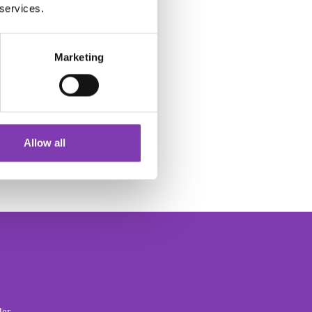
ewendet. Die
 services.
ll ausdrehen.
Marketing
wegen. Locken kannst du
Allow all
ich für die Haare, daher
der