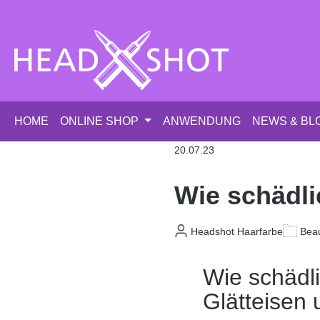
m Hauptinhalt springen
Zur Suche springen
Zur Hauptnavigation springen
HOME
ONLINE SHOP
ANWENDUNG
NEWS & BL
20.07.23
Wie schädli
Headshot Haarfarbe
Bea
Wie schädli
Glätteisen