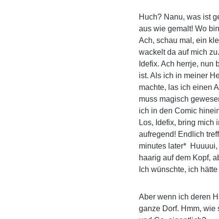
Huch? Nanu, was ist ge
aus wie gemalt! Wo bin
Ach, schau mal, ein kl
wackelt da auf mich zu. 
Idefix. Ach herrje, nun
ist. Als ich in meiner 
machte, las ich einen 
muss magisch gewesen
ich in den Comic hine
Los, Idefix, bring mich
aufregend! Endlich tref
minutes later* Huuuui, d
haarig auf dem Kopf, a
Ich wünschte, ich hätte
Aber wenn ich deren Ha
ganze Dorf. Hmm, wie s