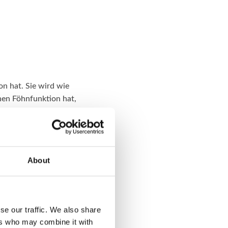
on hat. Sie wird wie
nen Föhnfunktion hat,
. Für extreme Locken
 das ziemlich fix. Die
About
elektrischen
se our traffic. We also share
e Heißwickler. Der
ers who may combine it with