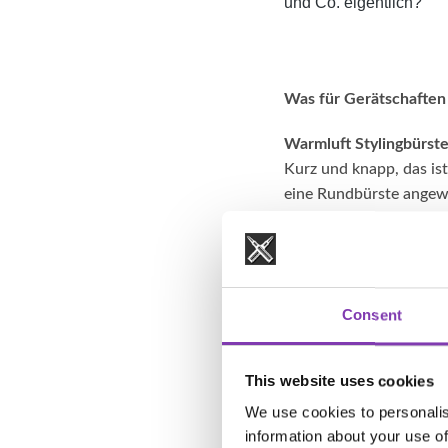
und Co. eigentlich?
Was für Gerätschaften 
Warmluft Stylingbürste
Kurz und knapp, das ist
eine Rundbürste angewe
kann sie im feuchten 
Elektrische Lockenwick
Je nachdem wie ausgepr
brauchst du ca. 45 Min
Consent
Heißwickler werden wi
Lockenwickler können 
This website uses cookies
Lockenstab:
We use cookies to personalis
Gerade für dickeres Haa
information about your use of