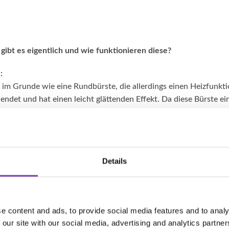
gibt es eigentlich und wie funktionieren diese?
:
 im Grunde wie eine Rundbürste, die allerdings einen Heizfunkti
ndet und hat einen leicht glättenden Effekt. Da diese Bürste ei
Haar angewendet werden.
ler (Heißwickler):
ägt du deine Locken möchtest, solltest du deine Zeit einplanen
uten. Wenn du nur etwas Volumen und leichte Locken magst, geht
Details
e normale Lockenwickler angewendet und geben Wärme ab. Die 
sowohl im feuchten als auch trockenen Haar benutzt werden.
e content and ads, to provide social media features and to analy
r ist der Lockenstab einfacher zu handhaben als zum Beispiel di
 our site with our social media, advertising and analytics partn