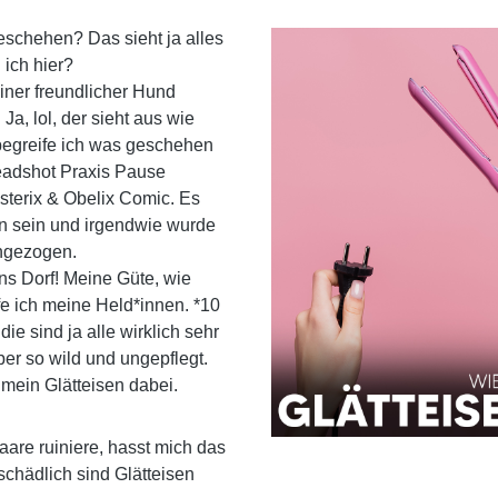
schehen? Das sieht ja alles
 ich hier?
einer freundlicher Hund
Ja, lol, der sieht aus wie
 begreife ich was geschehen
Headshot Praxis Pause
Asterix & Obelix Comic. Es
 sein und irgendwie wurde
ingezogen.
 ins Dorf! Meine Güte, wie
fe ich meine Held*innen. *10
ie sind ja alle wirklich sehr
ber so wild und ungepflegt.
 mein Glätteisen dabei.
are ruiniere, hasst mich das
chädlich sind Glätteisen