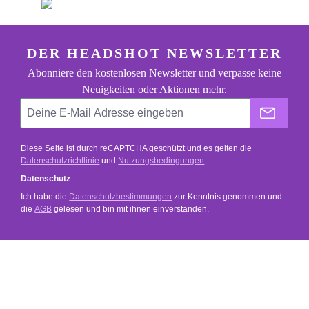
footer.general.newsletter
Deine E-Mail Adresse eingeben
DER HEADSHOT NEWSLETTER
Abonniere den kostenlosen Newsletter und verpasse keine
Neuigkeiten oder Aktionen mehr.
Der He
Diese Seite ist durch reCAPTCHA geschützt und es gelten die
Datenschutzrichtlinie
und
Nutzungsbedingungen
.
Datenschutz
Ich habe die
Datenschutzbestimmungen
zur Kenntnis genommen und
die
AGB
gelesen und bin mit ihnen einverstanden.
SERVICE