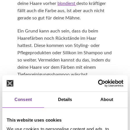
deine Haare vorher
desto kräftiger
blondierst
fällt auch die Farbe aus, ist aber auch nicht
gerade so gut für deine Mähne.
Ein Grund kann auch sein, dass du beim
Haarefärben noch Rückstände im Haar
hattest. Diese kommen von Styling- oder
Pflegeprodukten oder Silikon im Shampoo und
so weiter. Vermeiden kannst du das, indem du
deine Haare vor dem Färben mit einem
Tiefenreinigungsshampoo wäschst.
Was passiert, wenn noch Rückstände im Haar
sind? Berechtigte Frage deinerseits also: An
Consent
Details
About
den Stellen, wo noch Rückstände im Haar
sind, kann die bunte Haartönung nicht so gut
oder auch gar nicht angenommen werden. Das
This website uses cookies
Farbergebnis fällt dann fleckig oder blasser
We use cookies to personalise content and ads, to