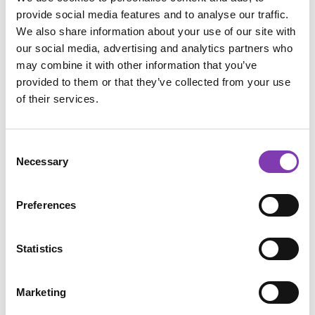
aus. Aus dem gleichen Grund solltest du die
provide social media features and to analyse our traffic.
Farbe nicht mit Haarkur
We also share information about your use of our site with
oder
Spülung
verdünnen. Das Ergebnis wird
our social media, advertising and analytics partners who
blasser vielleicht sogar fleckig und wäscht sich
may combine it with other information that you’ve
viel schneller aus und im Endeffekt brauchst
provided to them or that they’ve collected from your use
du so mehr Haarfarbe, als wenn du sie pur
of their services.
aufträgst.
Consent
Ein boshafter Bossgegner deiner
Necessary
Selection
wunderschönen bunten Haarpracht ist
übrigens das falsche
Shampoo
. Vermeide Anti-
Preferences
Schuppen-Shampoos oder Volumenshampoos!
Es gibt für gefärbte Haare extra Shampoos. Im
Drogeriemarkt findest du eine große Auswahl.
Statistics
Vermeide Hitze wie durch den Fön oder ein
Marketing
Glätteisen. Die Wassertemperatur beim
Haarewaschen spielt auch eine Rolle. Kühleres