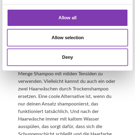
Wasser zum Haarewaschen schont nicht nur
die Haarfarbe, sondern ist auch besser für
Allow all
Haar und Kopfhaut. Zu häufiges Waschen
schadet nicht nur deinen Haaren und der
Kopfhaut, sondern spült natürlich auch die
Allow selection
Farbe heraus. Eigentlich ist es nicht notwendig
wirklich JEDEN Tag die Haare zu waschen.
Deny
Wenn du das aber für dein Wohlbefinden
brauchst, reicht es meistens nur eine kleine
Menge Shampoo mit milden Tensiden zu
verwenden. Vielleicht kannst du auch ein oder
zwei Haarwäschen durch Trockenshampoo
ersetzen. Eine coole Alternative ist, wenn du
nur deinen Ansatz shampoonierst, das
funktioniert tatsächlich. Und nach der
Haarwäsche immer mit kaltem Wasser
ausspülen, das sorgt dafür, dass sich die
Schuppenschicht schließt und die Haarfarbe