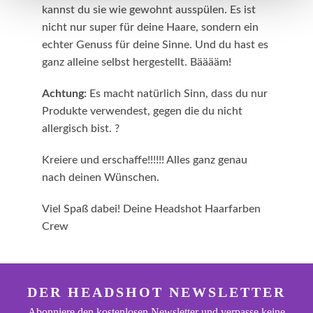
kannst du sie wie gewohnt ausspülen. Es ist
nicht nur super für deine Haare, sondern ein
echter Genuss für deine Sinne. Und du hast es
ganz alleine selbst hergestellt. Bääääm!
Achtung:
Es macht natürlich Sinn, dass du nur
Produkte verwendest, gegen die du nicht
allergisch bist. ?
Kreiere und erschaffe!!!!!!
Alles ganz genau
nach deinen Wünschen.
Viel Spaß dabei! Deine Headshot Haarfarben
Crew
footer.general.newsletter
Deine E-Mail Adresse eingeben
DER HEADSHOT NEWSLETTER
Abonniere den kostenlosen Newsletter und verpasse keine