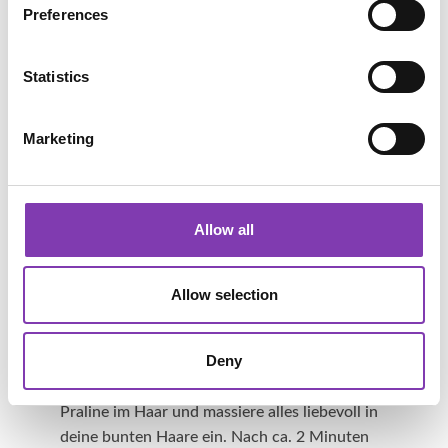
Preferences
Gel hinein. Dann schnappst du dir die
Kokosmilch und verrührst beides schon mal
gut miteinander. Das kannst du einfach mit
Statistics
einem normalen Löffel machen. Da wir den
Duft von Lavendel mögen haben wir noch
Marketing
Lavendelöl mit untergemengt. Wenn alles gut
miteinander vermischt ist, kannst du den „Teig“
in deine Pralinenform gießen. Die Form mit der
Masse kommt nun in den Gefrierschrank.
Allow all
Wenn du dir nun deine Haarkur gönnen
möchtest, kannst du einige Zeit vor dem
Allow selection
Haarewaschen eine Praline aus der Form
nehmen und antauen lassen. Nun wäscht du
Deny
deine Haare wie gewohnt und gönnst dir
danach deine Pralinenkur. Verteile dazu die
Praline im Haar und massiere alles liebevoll in
deine bunten Haare ein. Nach ca. 2 Minuten