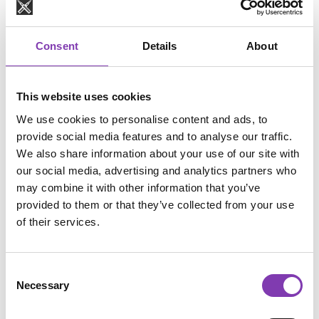
Dinge, die du brauchst:
Consent
Details
About
Eine
Pralinenform
(wiederverwendbar!) zum
Beispiel aus Silikon. Dabei gibt es unfassbar
This website uses cookies
viele verschiedene schöne oder auch lustige
Formen. Von Herzen bis zu kleinen Entchen
We use cookies to personalise content and ads, to
gibt es wirklich alles! Sogar Roboterköpfe!
provide social media features and to analyse our traffic.
Aber eine Eiswürfelform tut es zur Not auch.
We also share information about your use of our site with
our social media, advertising and analytics partners who
40g Aloe Vera Gel
, dieses bekommst du z. B. in
may combine it with other information that you’ve
der Drogerie deines Vertrauens.
provided to them or that they’ve collected from your use
of their services.
80g Kokosmilch
(am besten bio)
Kräuter
oder
Aromen
deiner Wahl oder einige
Consent
Tropfen
ätherisches Öl
Necessary
Selection
Nimm dir eine Schüssel und fülle das Aloe Vera