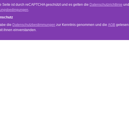
e Seite ist durch reCAPTCHA geschützt und es gelten die
Datenschutzrichtlinie
un
ungsbedingungen
.
nschutz
habe die
Datenschutzbestimmungen
zur Kenntnis genommen und die
AGB
gelesen
mit ihnen einverstanden.
VICE
INFORMATIONEN
Anwendung
und Zahlungsbedingungen
Händler Login
Newsletter
echt
Über Uns
Datenschutz
Impressum