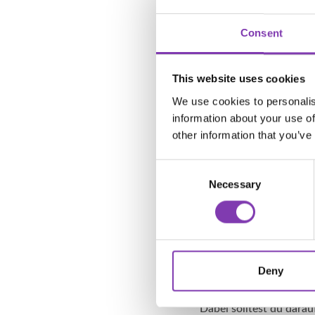
Forscher haben heraus
verantwortlich ist. Alle
Consent
Intensität und Dauer de
Faktoren, die den saiso
This website uses cookies
Weniger Licht. In den W
We use cookies to personalis
Vitamin D drastisch ab
information about your use of
ehrlich, hast du Bock 
other information that you’ve
Dadurch, dass wir uns 
in unseren Zellen ab u
Consent
Necessary
Selection
Andere Ernährung. Der 
deftig. Noch dazu ko
jumjumjum. Es ist sehr 
Wasser, welches die Ha
Deny
Doch was kann man tun
Du kannst dir aus dem 
Dabei solltest du dara