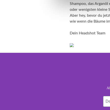
Shampoo, das Arganöl en
oder wenigsten kleine 
Aber hey, bevor du jetz
wie wenn die Bäume im H
Dein Headshot Team
foo
Dein
Ab