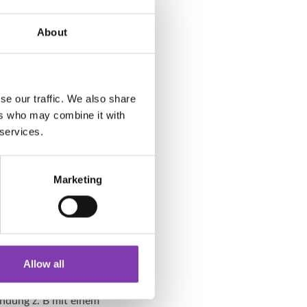
mmermonate dafür
 Faktor ist die
About
ch noch andere
olge hat, dass das
se our traffic. We also share
gen uns weniger. Mal
ers who may combine it with
en? Ich nicht.
 services.
 und Gifte lagern sich
lich auch zu spüren.
Marketing
ten essen wir oft sehr
n hmmmmmmmm
 entzieht dem Körper
Allow all
 für dein Haar kaufen.
endung z. B mit einem