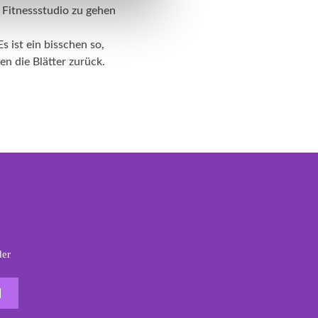
s Fitnessstudio zu gehen
s ist ein bisschen so,
n die Blätter zurück.
der
Der Headshot Haarfarbe Newsletter