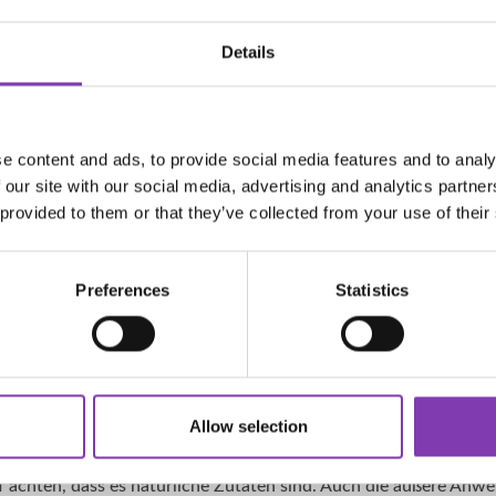
gefunden, dass die starke Sonneneinstrahlung während der So
rdings nicht allein die Sonnenstrahlen an sich, sondern ein großer
Details
r Strahlen. Hättest du das gedacht? Tatsächlich gibt es aber au
nal bedingten Haarausfall fördern.
intermonaten ist die Lichtintensität deutlich geringer, was zur F
e content and ads, to provide social media features and to analy
nimmt und die Kopfhaut schlechter durchblutet wird. Wir bewe
 our site with our social media, advertising and analytics partn
bei Minusgraden zu joggen oder einen langen Spaziergang zu mach
 provided to them or that they’ve collected from your use of their
weniger bewegen, wird unser Kreislauf weniger angeregt. Säuren
nd belasten das Immunsystem. Das bekommen unsere Haare natür
Preferences
Statistics
berühmte Winterspeck, wer kennt ihn nicht. In den Wintermona
mmen die Weihnachtsnaschereien und natürlich der Glühwei
auffällig, dass wir im Winter mehr Alkohol trinken. Der Alkohol
are aber dringend brauchen.
Allow selection
, um dem Haarausfall vorzubeugen?
Reformhaus oder Drogeriemarkt extra Nahrungsergänzungsmittel
uf achten, dass es natürliche Zutaten sind. Auch die äußere Anw