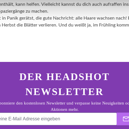
thält, kann helfen. Vielleicht kannst du dich auch aufraffen in
Spaziergänge zu machen.
t in Panik gerätst, die gute Nachricht: alle Haare wachsen nach! E
erbst die Blätter verlieren. Und du weißt ja, im Frühling komme
ter.general.newsletter
e E-Mail Adresse eingeben
DER HEADSHOT
NEWSLETTER
onniere den kostenlosen Newsletter und verpasse keine Neuigkeiten o
Aktionen mehr.