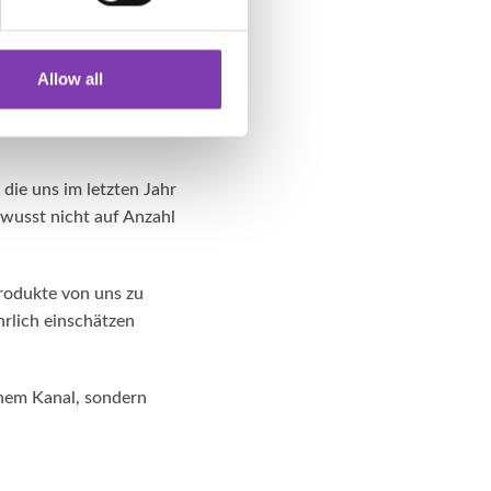
egeistert sie von
Allow all
 von unseren Haarfarben
n. Dafür bedanken wir
die uns im letzten Jahr
ewusst nicht auf Anzahl
rodukte von uns zu
hrlich einschätzen
einem Kanal, sondern