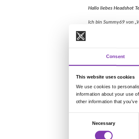
Hallo liebes Headshot T
Ich bin Summy69 von „Wh
mehr als 3 Jahren eine 
Produkte vor und teste 
Haarfarben
von euch te
Video bewerben. Damit
Consent
Liebe Summy69,
This website uses cookies
vielen Dank für dein In
We use cookies to personalis
Kooperationen nicht ma
information about your use of
diese generell ab.
other information that you’ve
Dafür gibt es mehrere 
Consent
verschenkt, aber meist
Necessary
Selection
eigentlich solche typi
Produkt gratis war, kö