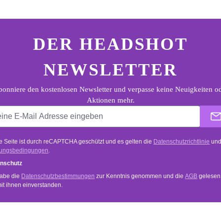
ter.general.newsletter
e E-Mail Adresse eingeben
DER HEADSHOT
NEWSLETTER
onniere den kostenlosen Newsletter und verpasse keine Neuigkeiten o
Aktionen mehr.
e Seite ist durch reCAPTCHA geschützt und es gelten die
Datenschutzrichtlinie
un
ungsbedingungen
.
nschutz
habe die
Datenschutzbestimmungen
zur Kenntnis genommen und die
AGB
gelesen
mit ihnen einverstanden.