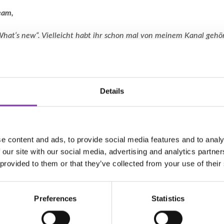
eam,
at‘s new“. Vielleicht habt ihr schon mal von meinem Kanal gehört
doch recht erfolgreiche Influencerin. Auf meinem Kanal stelle ich
besonders gerne schräge Haarfarben. Am liebsten würde ich die u
sten. Wenn ihr mir die Haarfarbe schickt, würde ich diese auspro
 würden eure Produkte weiter bekannt werden und noch mehr Me
Details
teresse an unseren Headshot Haarfarben. Leider müssen wir dir 
e content and ads, to provide social media features and to analy
chen. Das liegt nicht speziell an dir, wir bekommen häufig solc
 our site with our social media, advertising and analytics partn
 provided to them or that they’ve collected from your use of their
Gründe: zum einen haben wir am Anfang bei solchen Anfragen gr
ens hat sich nach Erhalt der Ware niemand mehr gemeldet. Zum 
Preferences
Statistics
sche Influencer Werbung egal für welches Produkt nicht so über
nnte der Verdacht aufkommen, dass es nur positiv bewertet wurd