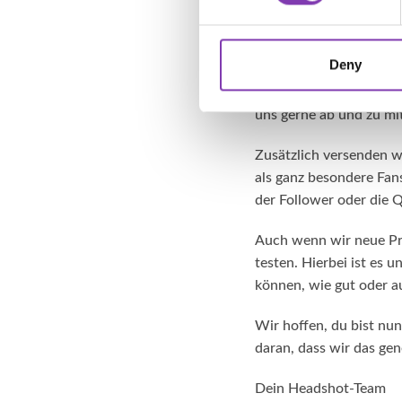
weiter kostenlose War
Wir machen das deshalb
Deny
unseren bunten Haartön
überzeugt sind und fre
uns gerne ab und zu mi
Zusätzlich versenden w
als ganz besondere Fan
der Follower oder die Q
Auch wenn wir neue Pro
testen. Hierbei ist es 
können, wie gut oder a
Wir hoffen, du bist nun
daran, dass wir das gen
Dein Headshot-Team