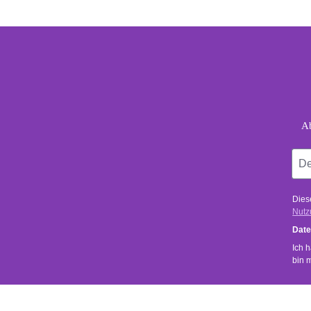
foo
Dein
Ab
Dies
Nutz
Date
Ich 
bin 