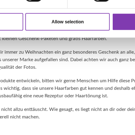
e gesendet bekommt.
 umgekehrt: Viele posten immer wieder über Social Media, wie b
Allow selection
ungen sind. Hier können wir uns sicher sein, dass sie wirklich
iwillig von ihren Erfahrungen mit Headshot Haarfarben berichte
t kleinen Geschenk-Paketen und gratis Haarfarben.
ir immer zu Weihnachten ein ganz besonderes Geschenk an alle, 
s unserer Marke aufgefallen sind. Dabei achten wir auch ganz b
ualität der Fotos.
dukte entwickeln, bitten wir gerne Menschen um Hilfe diese P
uns wichtig, dass sie unsere Haarfarben gut kennen und deshalb e
usbaufähig eine neue Rezeptur oder Haartönung ist.
 nicht allzu enttäuscht. Wie gesagt, es liegt nicht an dir oder d
erell nicht machen.