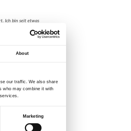
. Ich bin seit etwas
 immer wieder neue
nterschiedlichen
roten
bieren und in meinem
nschen erreichen.
About
sagen, dass wir solche
se our traffic. We also share
he Anfragen und lehnen
ers who may combine it with
 services.
atis Haarfarbe
anderen finden wir
Marketing
zeugend. Wenn das
e, damit die Person