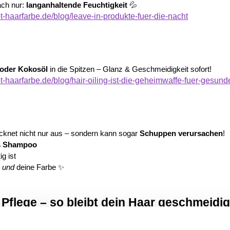
ach nur: 
langanhaltende Feuchtigkeit
 💦
-haarfarbe.de/blog/leave-in-produkte-fuer-die-nacht
 oder Kokosöl
 in die Spitzen – Glanz & Geschmeidigkeit sofort!
-haarfarbe.de/blog/hair-oiling-ist-die-geheimwaffe-fuer-gesund
knet nicht nur aus – sondern kann sogar 
Schuppen verursachen
!
es Shampoo
g ist
 
und
 deine Farbe ✨
 Pflege – so bleibt dein Haar geschmeidig