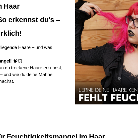
 Haar 
o erkennst du's – 
rklich!
liegende Haare – und was 
angel!
 🧠💥
an du trockene Haare erkennst, 
 – und wie du deine Mähne 
 machst.
ür Feuchtigkeitsmangel im Haar