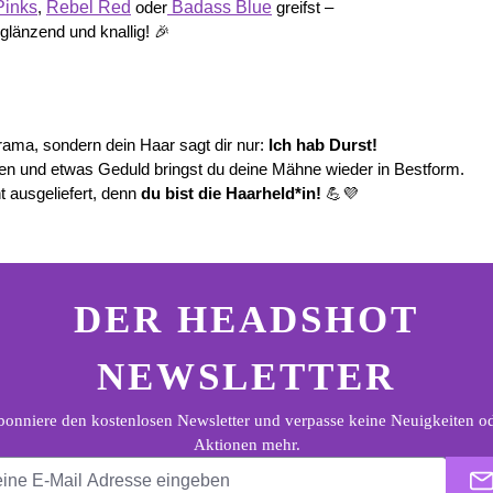
Pinks
Rebel Red
Badass Blue
, 
 oder
 greifst –
 glänzend und knallig! 🎉
ma, sondern dein Haar sagt dir nur: 
Ich hab Durst!
ten und etwas Geduld bringst du deine Mähne wieder in Bestform.
 ausgeliefert, denn 
du bist die Haarheld*in!
 💪💜
ter.general.newsletter
e E-Mail Adresse eingeben
DER HEADSHOT
NEWSLETTER
onniere den kostenlosen Newsletter und verpasse keine Neuigkeiten o
Aktionen mehr.