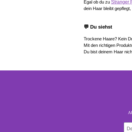
Stranger 
Egal ob du zu 
dein Haar bleibt gepflegt,
💬 Du siehst
Trockene Haare? Kein Dra
Mit den richtigen Produk
Du bist deinem Haar nicht
foo
Dein
Ab