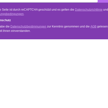
e Seite ist durch reCAPTCHA geschützt und es gelten die
Datenschutzrichtlinie
un
ungsbedingungen
.
nschutz
habe die
Datenschutzbestimmungen
zur Kenntnis genommen und die
AGB
gelesen
mit ihnen einverstanden.
VICE
INFORMATIONEN
Anwendung
und Zahlungsbedingungen
Händler Login
Newsletter
echt
Über Uns
Datenschutz