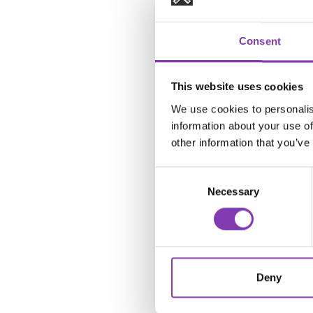
💧 Regelmäßig Feuch
Masken, Conditioner & Le
Consent
Mach’s zu deiner 
Haar-
This website uses cookies
🔥 Hitzestyling redu
We use cookies to personalis
Föhn, Glätteisen & Locke
information about your use of
✅ Immer mit Hitzeschut
other information that you’ve
✅ Oder besser: Lufttroc
Consent
🥦 Haarfreundlich e
Necessary
Selection
Nüsse, Samen, Obst & Ge
https://www.headshot
👉
Deny
✂️ Spitzen schneide
Alle 6–8 Wochen trimmen