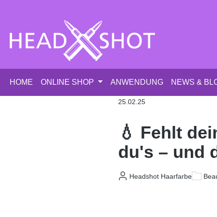
m Hauptinhalt springen
Zur Suche springen
Zur Hauptnavigation springen
HOME
ONLINE SHOP
ANWENDUNG
NEWS & BL
25.02.25
💧 Fehlt de
du's – und d
Headshot Haarfarbe
Beau