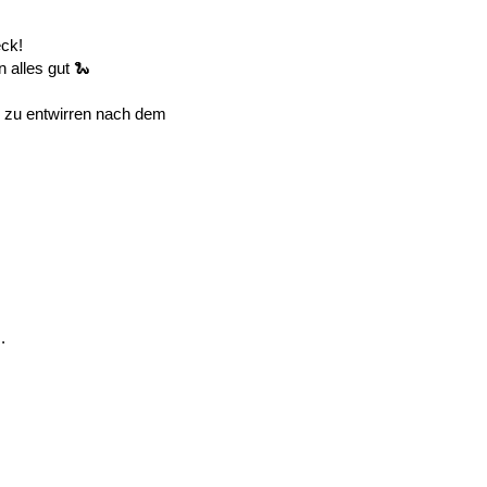
eck!
 alles gut 🐍
 zu entwirren nach dem 
.