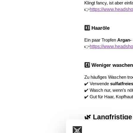
Klingt fancy, ist aber einf
https://www.headshot
👉
3️⃣ Haaröle
Ein paar Tropfen 
Argan-
https://www.headshot
👉
4️⃣ Weniger waschen
Zu häufiges Waschen troc
✔️ Verwende 
sulfatfrei
✔️ Wasch nur, wenn’s nöti
✔️ Gut für Haar, Kopfhaut
🌿 Langfristige