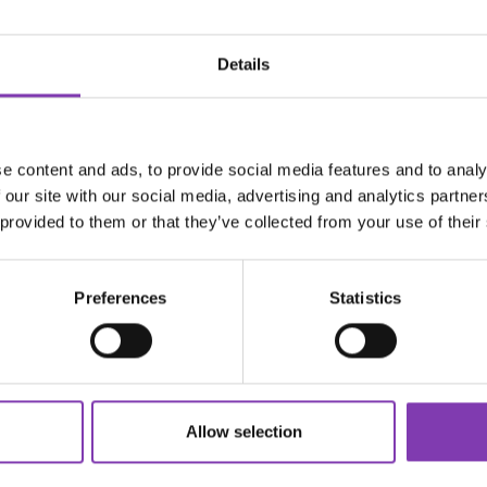
tigkeit geben
ave-ins sind keine Kür – sondern Pflegepflicht.
Details
Me-Time
 🧖‍♀️
zieren
e content and ads, to provide social media features and to analy
nstab = Feuchtigkeitsfresser.
 our site with our social media, advertising and analytics partn
z
 provided to them or that they’ve collected from your use of their
knen = Energie sparen + Haar schonen ⚡
ssen
Preferences
Statistics
müse tun deiner Haarstruktur gut – von innen raus.
-haarfarbe.de/blog/du-bist-was-du-isst-gilt-das-auch-fuer-unse
Allow selection
n
 = Bye bye Spliss.