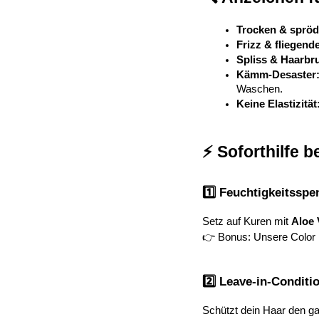
Trocken & spröd
Frizz & fliegend
Spliss & Haarbr
Kämm-Desaster
Waschen.
Keine Elastizität
⚡ Soforthilfe 
1️⃣ Feuchtigkeitssp
Setz auf Kuren mit 
Aloe 
👉 Bonus: Unsere Color 
2️⃣ Leave-in-Conditi
Schützt dein Haar den 