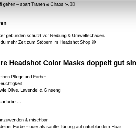
i gehen – spart Tränen & Chaos ✂️💇‍♀️
ren
ocker gebunden schützt vor Reibung & Umweltschäden.
 du mehr Zeit zum Stöbern im Headshot Shop 😄
re Headshot Color Masks doppelt gut si
einen Pflege und Farbe:
euchtigkeit
e wie Olive, Lavendel & Ginseng
aarfarbe …
h anzuwenden & mischbar
 deiner Farbe – oder als sanfte Tönung auf naturblondem Haar