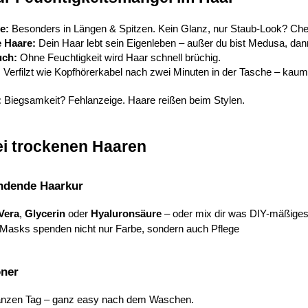
e:
 Besonders in Längen & Spitzen. Kein Glanz, nur Staub-Look? Ch
e Haare:
 Dein Haar lebt sein Eigenleben – außer du bist Medusa, dann
uch:
 Ohne Feuchtigkeit wird Haar schnell brüchig.
:
 Verfilzt wie Kopfhörerkabel nach zwei Minuten in der Tasche – kaum
:
 Biegsamkeit? Fehlanzeige. Haare reißen beim Stylen.
bei trockenen Haaren
endende Haarkur
Vera
, 
Glycerin
 oder 
Hyaluronsäure
 – oder mix dir was DIY-mäßiges
Masks spenden nicht nur Farbe, sondern auch Pflege
oner
ganzen Tag – ganz easy nach dem Waschen.