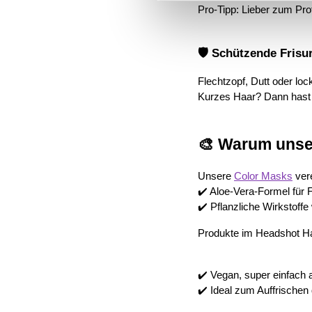
Pro-Tipp: Lieber zum Prof
🛡️ Schützende Frisu
Flechtzopf, Dutt oder l
Kurzes Haar? Dann hast
🎨 Warum unse
Unsere 
Color Masks
 ver
✔️ Aloe-Vera-Formel für F
✔️ Pflanzliche Wirkstoff
Produkte im Headshot H
✔️ Vegan, super einfac
✔️ Ideal zum Auffrischen