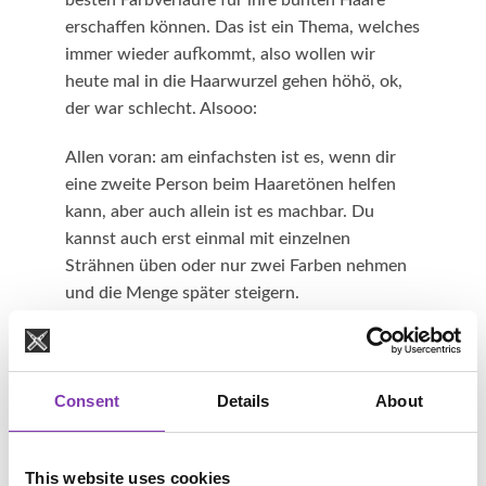
besten Farbverläufe für ihre bunten Haare
erschaffen können. Das ist ein Thema, welches
immer wieder aufkommt, also wollen wir
heute mal in die Haarwurzel gehen höhö, ok,
der war schlecht. Alsooo:
Allen voran: am einfachsten ist es, wenn dir
eine zweite Person beim Haaretönen helfen
kann, aber auch allein ist es machbar. Du
kannst auch erst einmal mit einzelnen
Strähnen üben oder nur zwei Farben nehmen
und die Menge später steigern.
Für den Anfang macht es auch Sinn, Farben zu
nehmen, die aus einer Farbfamilie sind, nahe
beieinander liegen oder gemischt gut passen,
Consent
Details
About
dass erleichtert die Übergänge und es ist nicht
so schlimm, wenn sich doch etwas vermischt.
This website uses cookies
Und später, wenn du geübter bist, kannst du