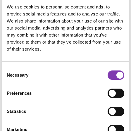
mit bunten Haaren in Komplementärfarben
We use cookies to personalise content and ads, to
oder schwierigen Kombinationen
provide social media features and to analyse our traffic.
experimentieren.
We also share information about your use of our site with
our social media, advertising and analytics partners who
Als Beispiel nehmen wir mal
Sunset Hair
(fängt
may combine it with other information that you’ve
bei Gelb-Orange an und geht bis Rot-Violett).
provided to them or that they’ve collected from your use
Achte darauf, dass du die hellste Haarfarbe an
of their services.
den Haaransatz setzt und die dunkleren
Haartönungen darunter (je dunkler die Farbe,
Consent
desto weiter nach unten zu den Haarspitzen).
Necessary
Selection
In diesem Beispiel wäre das
Gelb
im Ansatz
über
Orange
bis hin zu
Rot
und/oder
Violett
.
Das erleichtert das Auswaschen, weil dann
Preferences
kann man das Wasser einfach von oben nach
unten laufen lassen und muss die Farben nicht
Statistics
einzeln Auswaschen.
Vielleicht ist es etwas nervig, aber es wäre
Marketing