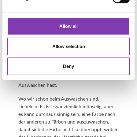
clever, wenn du erst einmal an ein oder zwei
Haarsträhnen übst, bevor du dich dem ganzen
Kopf widmest.
Allow all
Sonst schreiben wir ja immer "jede Strähne mit
genügend Farbe einpinseln" und "mit reichlich
Allow selection
Wasser auswaschen", aber sei hier ruhig etwas
sparsam mit der Farbe, dann verfärbt sich das
Haar beim Ausspülen nicht so sehr. Achte auch
Deny
unbedingt darauf, dass der Wasserdruck nicht
so stark ist, so dass du gute Kontrolle beim
Auswaschen hast.
Wo wir schon beim Auswaschen sind,
Liebelein. Es ist zwar ziemlich mühselig, aber
es kann durchaus sinnig sein, eine Farbe nach
der anderen zu Färben und auszuwaschen,
damit sich die Farbe nicht so überlappt, wobei