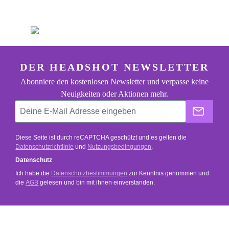
footer.general.newsletter
Deine E-Mail Adresse eingeben
DER HEADSHOT NEWSLETTER
Abonniere den kostenlosen Newsletter und verpasse keine
Neuigkeiten oder Aktionen mehr.
Der He
Diese Seite ist durch reCAPTCHA geschützt und es gelten die
Datenschutzrichtlinie
und
Nutzungsbedingungen
.
Datenschutz
Ich habe die
Datenschutzbestimmungen
zur Kenntnis genommen und
die
AGB
gelesen und bin mit ihnen einverstanden.
SERVICE