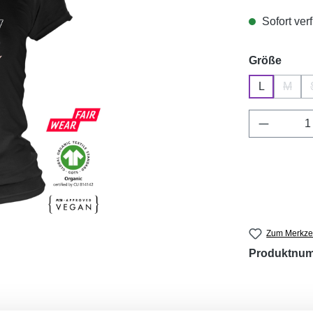
Sofort verf
ausw
Größe
L
M
(Diese
Produkt 
Zum Merkzet
Produktnu