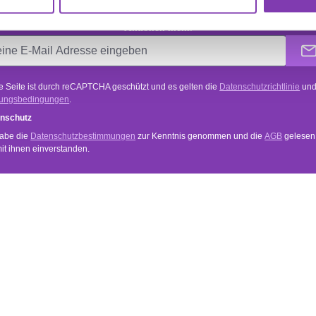
onniere den kostenlosen Newsletter und verpasse keine Neuigkeiten o
Aktionen mehr.
e Seite ist durch reCAPTCHA geschützt und es gelten die
Datenschutzrichtlinie
un
ungsbedingungen
.
nschutz
habe die
Datenschutzbestimmungen
zur Kenntnis genommen und die
AGB
gelesen
mit ihnen einverstanden.
VICE
INFORMATIONEN
Anwendung
und Zahlungsbedingungen
Händler Login
Newsletter