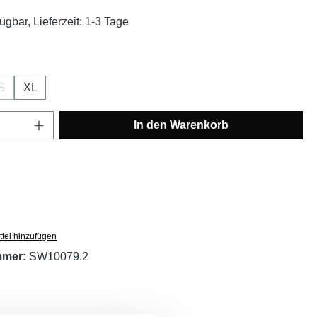
ügbar, Lieferzeit: 1-3 Tage
ählen
S
XL
 Option ist zurzeit nicht verfügbar.)
(Diese Option ist zurzeit nicht verfügbar.)
Anzahl: Gib den gewünschten Wert ein oder
In den Warenkorb
tel hinzufügen
mmer:
SW10079.2