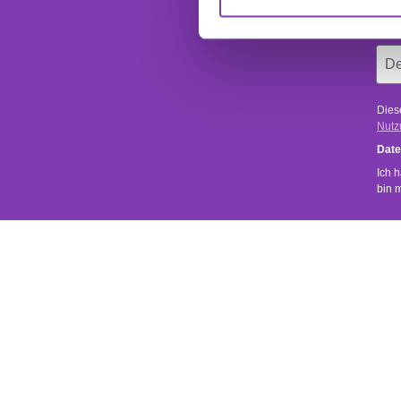
Ab
Dies
Nutz
Date
Ich 
bin 
SERVICE
SHOP SER
Uns ist wichtig, dass du zufrieden bist.
Kontakt
Versand- 
Bei Fragen zu unseren Produkten oder zu
deiner Bestellung sende uns einfach eine
Rückgabe
Mail über das
Kontaktformular
.