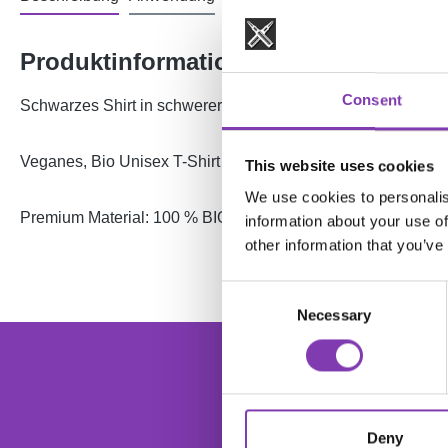
Produktinformationen "Headshot Gal
Consent
Schwarzes Shirt in schwerer Qualität mit mehrfarbigem Druc
Veganes, Bio Unisex T-Shirt von "Earth Positive" mit reduz
This website uses cookies
We use cookies to personalis
Premium Material: 100 % BIO-Baumwolle (GOTS), Jersey 1
information about your use of
other information that you’ve
Consent
Necessary
Selection
foo
Dein
Deny