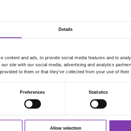
axy Bio Damen T-Shirt"
Details
k.
iertem CO₂ Ausstoß
e content and ads, to provide social media features and to analy
55g/m²
 our site with our social media, advertising and analytics partn
 provided to them or that they’ve collected from your use of their
Preferences
Statistics
ter.general.newsletter
e E-Mail Adresse eingeben
DER HEADSHOT
NEWSLETTER
Allow selection