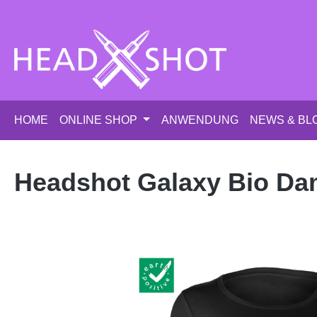
m Hauptinhalt springen
Zur Suche springen
Zur Hauptnavigation springen
HOME
ONLINE SHOP
ANWENDUNG
NEWS & BL
Headshot Galaxy Bio Dam
Bildergalerie überspringen