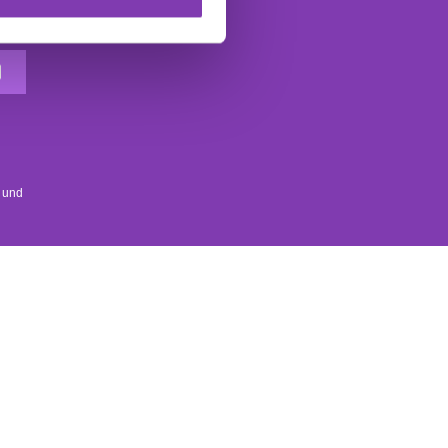
der
Der Headshot Haarfarbe Newsletter
d
 und
SOCIAL MEDIA