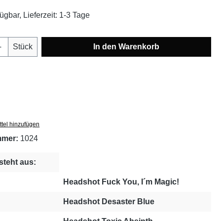
ügbar, Lieferzeit: 1-3 Tage
Anzahl: Gib den gewünschten Wert ein oder
Stück
In den Warenkorb
tel hinzufügen
mmer:
1024
steht aus:
Headshot Fuck You, I´m Magic!
Headshot Desaster Blue