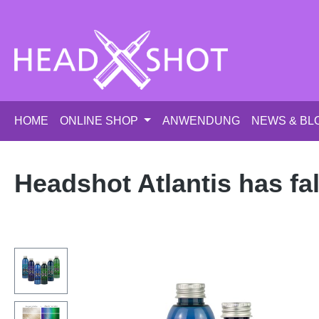
m Hauptinhalt springen
Zur Suche springen
Zur Hauptnavigation springen
HOME
ONLINE SHOP
ANWENDUNG
NEWS & BL
Headshot Atlantis has fal
Bildergalerie überspringen