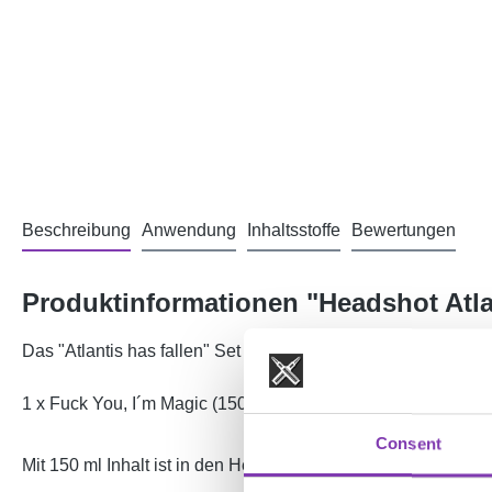
Beschreibung
Anwendung
Inhaltsstoffe
Bewertungen
Produktinformationen "Headshot Atlan
Das "Atlantis has fallen" Set enthält alle sechs Headshot Ha
1 x Fuck You, I´m Magic (150 ml), 1 x Desaster Blue (150 ml),
Consent
Mit 150 ml Inhalt ist in den Headshot Flaschen deutlich mehr