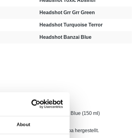
Headshot Toxic Absinth
Headshot Grr Grr Green
Headshot Turquoise Terror
Headshot Banzai Blue
uoise Terror (150 ml), 1 x Banzai Blue (150 ml)
About
erversuchsfrei und wird in Europa hergestellt.