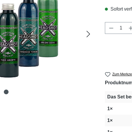
Sofort verf
Produkt 
Zum Merkzet
Produktnu
Das Set be
1×
1×