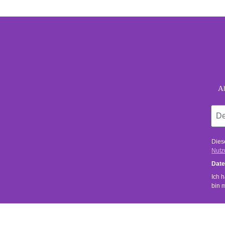
foo
Dein
Ab
Dies
Nutz
Date
Ich 
bin 