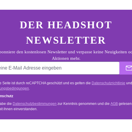
ter.general.newsletter
e E-Mail Adresse eingeben
DER HEADSHOT
NEWSLETTER
onniere den kostenlosen Newsletter und verpasse keine Neuigkeiten o
Aktionen mehr.
e Seite ist durch reCAPTCHA geschützt und es gelten die
Datenschutzrichtlinie
un
ungsbedingungen
.
nschutz
habe die
Datenschutzbestimmungen
zur Kenntnis genommen und die
AGB
gelesen
mit ihnen einverstanden.