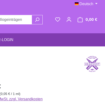
Deutsch
0,00 €
Ware
-LOGIN
eis:
€
(0,05 € / 1 ml)
 MwSt. zzgl. Versandkosten