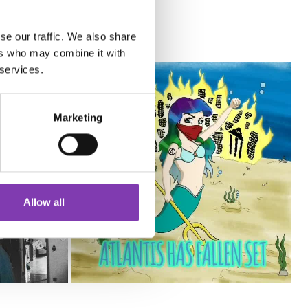
se our traffic. We also share
ers who may combine it with
 services.
Marketing
Allow all