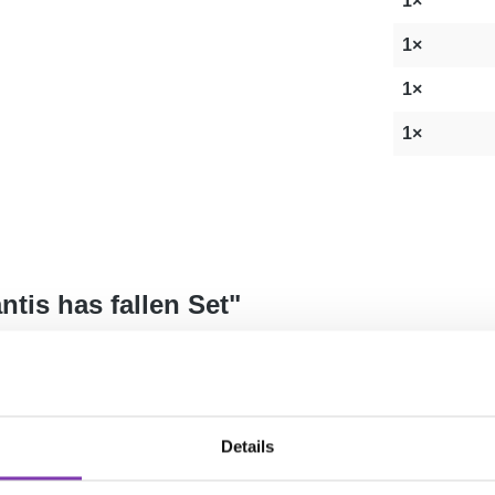
1×
1×
1×
1×
tis has fallen Set"
arfaben, die du für das Färben von Mermaid Hair benötigst:
 1 x Toxic Absinth (150 ml), 1 x Grr Grr Green (150 ml), 1 x Turq
Details
 Farbe enthalten als bei anderen Marken. Die Farbe ist vegan, ti